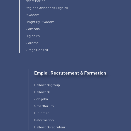
Mer et Marine
Régions Annonces Légales
Rivacom
Bright
By Rivacom
Viamédia
Digicairn
Viarama
Virage Conseil
Emploi, Recrutement & Formation
Hellowork group
Hellowork
Jobijoba
Smartforum
Diplomeo
Maformation
Hellowork recruteur