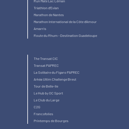
Run Mate Lac Léman
Triathlon d’Evian
Marathon de Nantes
Marathon International de la Côte d’Amour
Amarris
Route du Rhum – Destination Guadeloupe
The Transat CIC
Transat PAPREC
La Solitaire du Figaro PAPREC
Arkéa Ultim Challenge Brest
Tour de Belle-île
Le Hub by OC Sport
Le Club du Large
C2G
Francofolies
Printemps de Bourges