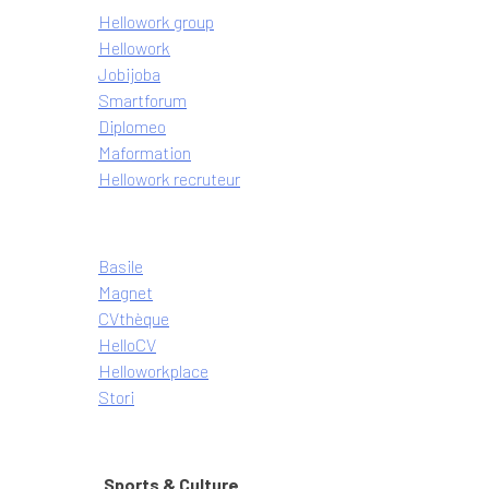
Hellowork group
Hellowork
Jobijoba
Smartforum
Diplomeo
Maformation
Hellowork recruteur
Basile
Magnet
CVthèque
HelloCV
Helloworkplace
Stori
Sports & Culture