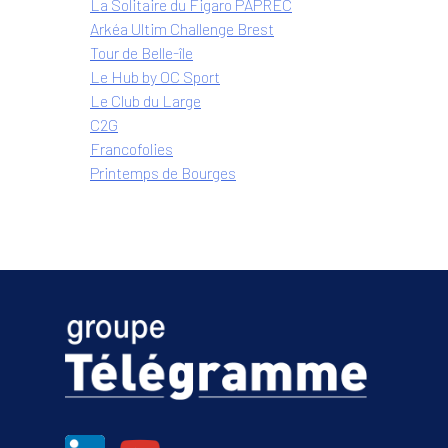
La Solitaire du Figaro PAPREC
Arkéa Ultim Challenge Brest
Tour de Belle-île
Le Hub by OC Sport
Le Club du Large
C2G
Francofolies
Printemps de Bourges