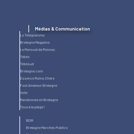
Médias & Communication
Le Télégramme
Bretagne Magazine
Le Mensuel de Rennes
Tébéo
Tébésud
Bretagne.com
Essence Moins Chère
Foot Amateur Bretagne
Voile
Randonnée en Bretagne
Tous à la plage !
BDM
Bretagne Marchés Publics