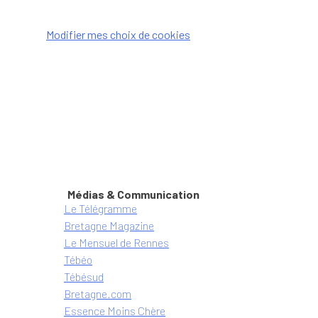
Modifier mes choix de cookies
Les sites du groupe
Médias & Communication
Le Télégramme
Bretagne Magazine
Le Mensuel de Rennes
Tébéo
Tébésud
Bretagne.com
Essence Moins Chère