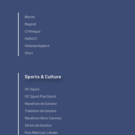
Basile
Magnet
CVthèque
HelloCV
Helloworkplace
Stori
Sports & Culture
OC Sport
OC Sport Pen Duick
Marathon de Genève
Triathlon de Genève
Marathon Nice-Cannes
20 km de Genève
Run Mate Lac Léman