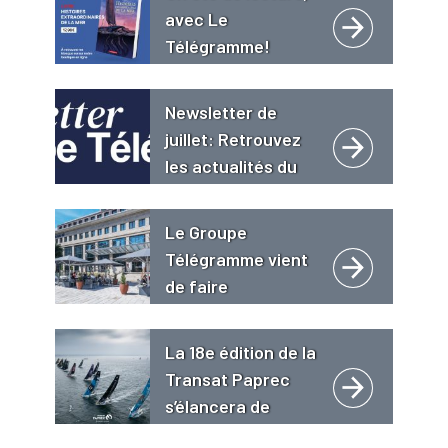
avec Le
Télégramme!
Newsletter de
juillet: Retrouvez
les actualités du
Groupe
Télégramme
Le Groupe
Télégramme vient
de faire
l’acquisition de
l’hôtel 4 étoiles « Le
La 18e édition de la
Grand Bé **** Hôtel
Transat Paprec
Restaurant Spa
s’élancera de
Golden Tulip » à
Concarneau le 18