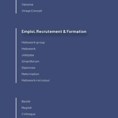
Viarama
Virage Conseil
Emploi, Recrutement & Formation
Hellowork group
Hellowork
Jobijoba
Smartforum
Diplomeo
Maformation
Hellowork recruteur
Basile
Magnet
CVthèque