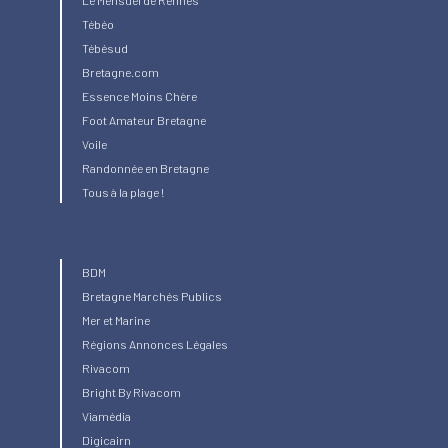
Tébéo
Tébésud
Bretagne.com
Essence Moins Chère
Foot Amateur Bretagne
Voile
Randonnée en Bretagne
Tous à la plage !
BDM
Bretagne Marchés Publics
Mer et Marine
Régions Annonces Légales
Rivacom
Bright
By Rivacom
Viamédia
Digicairn