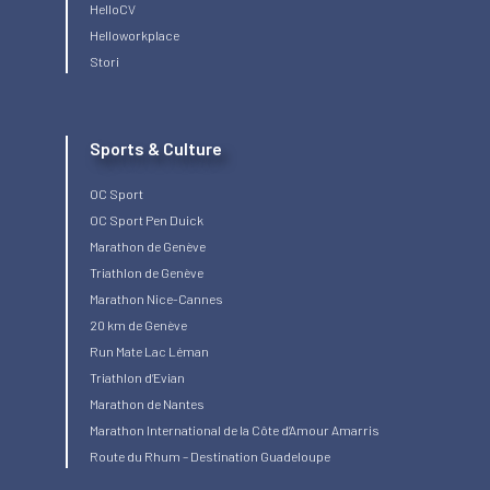
HelloCV
Helloworkplace
Stori
Sports & Culture
OC Sport
OC Sport Pen Duick
Marathon de Genève
Triathlon de Genève
Marathon Nice-Cannes
20 km de Genève
Run Mate Lac Léman
Triathlon d’Evian
Marathon de Nantes
Marathon International de la Côte d’Amour Amarris
Route du Rhum – Destination Guadeloupe