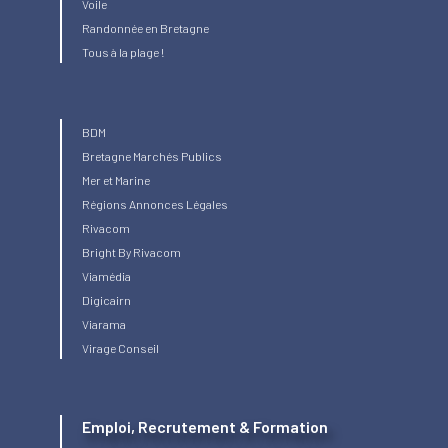
Voile
Randonnée en Bretagne
Tous à la plage !
BDM
Bretagne Marchés Publics
Mer et Marine
Régions Annonces Légales
Rivacom
Bright
By Rivacom
Viamédia
Digicairn
Viarama
Virage Conseil
Emploi, Recrutement & Formation