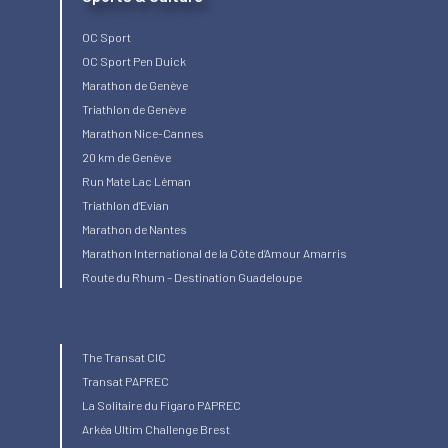
OC Sport
OC Sport Pen Duick
Marathon de Genève
Triathlon de Genève
Marathon Nice-Cannes
20 km de Genève
Run Mate Lac Léman
Triathlon d’Evian
Marathon de Nantes
Marathon International de la Côte d’Amour Amarris
Route du Rhum – Destination Guadeloupe
The Transat CIC
Transat PAPREC
La Solitaire du Figaro PAPREC
Arkéa Ultim Challenge Brest