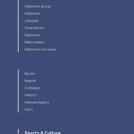
Hellowork group
Hellowork
Jobijoba
Smartforum
Diplomeo
Maformation
Hellowork recruteur
Basile
Magnet
CVthèque
HelloCV
Helloworkplace
Stori
Sports & Culture