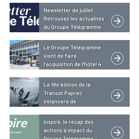
Newsletter de juillet:
Retrouvez les actualités
du Groupe Télégramme
Le Groupe Télégramme
vient de faire
l’acquisition de l’hôtel 4
étoiles « Le Grand Bé
**** Hôtel Restaurant
La 18e édition de la
Spa Golden Tulip » à
Transat Paprec
Saint-Malo intra-muros.
s’élancera de
Concarneau le 18 avril
2027
Inspire, le récap des
actions à impact du
Groupe Télégramme –