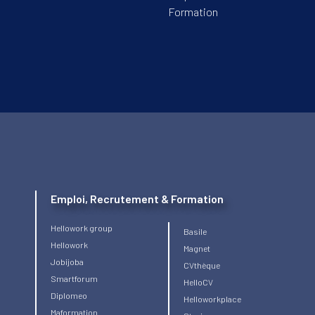
Formation
Emploi, Recrutement & Formation
Hellowork group
Basile
Hellowork
Magnet
Jobijoba
CVthèque
Smartforum
HelloCV
Diplomeo
Helloworkplace
Maformation