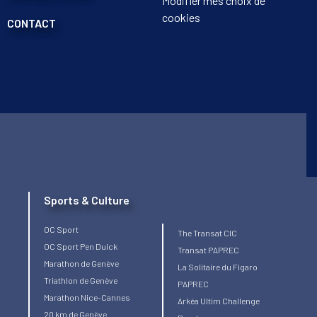
Modifier mes choix de
cookies
CONTACT
Sports & Culture
OC Sport
The Transat CIC
OC Sport Pen Duick
Transat PAPREC
Marathon de Genève
La Solitaire du Figaro
Triathlon de Genève
PAPREC
Marathon Nice-Cannes
Arkéa Ultim Challenge
20 km de Genève