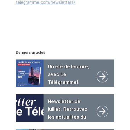
telegramme.com/newsletters/
Derniers articles
Un été de lecture,
avec Le
Télégramme!
Newsletter de
juillet: Retrouvez
les actualités du
Groupe