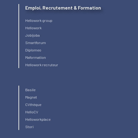
Emploi, Recrutement & Formation
Hellowork group
Hellowork
Jobijoba
Smartforum
Diplomeo
Maformation
Hellowork recruteur
Basile
Magnet
CVthèque
HelloCV
Helloworkplace
Stori