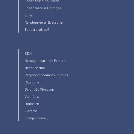
Essence Moins Chère
Foot Amateur Bretagne
Voile
Randonnée en Bretagne
Tous à la plage !
BDM
Bretagne Marchés Publics
Mer et Marine
Régions Annonces Légales
Rivacom
Bright
By Rivacom
Viamédia
Digicairn
Viarama
Virage Conseil