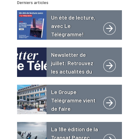
Derniers articles
Un été de lecture,
avec Le
Télégramme!
Newsletter de
juillet: Retrouvez
les actualités du
Groupe
Télégramme
Le Groupe
Télégramme vient
de faire
l’acquisition de
l’hôtel 4 étoiles « Le
La 18e édition de la
Grand Bé **** Hôtel
Transat Paprec