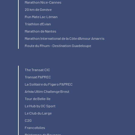
Marathon Nice-Cannes
20 km de Genève
Run Mate Lac Léman
Triathlon d’Evian
Marathon de Nantes
Marathon International de la Côte d’Amour Amarris
Route du Rhum – Destination Guadeloupe
The Transat CIC
Transat PAPREC
La Solitaire du Figaro PAPREC
Arkéa Ultim Challenge Brest
Tour de Belle-île
Le Hub by OC Sport
Le Club du Large
C2G
Francofolies
Printemps de Bourges