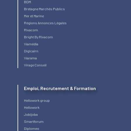
BDM
Bretagne Marchés Publics
Mer et Marine
Régions Annonces Légales
Rivacom
Bright
By Rivacom
Viamédia
Digicairn
Viarama
Virage Conseil
Emploi, Recrutement & Formation
Hellowork group
Hellowork
Jobijoba
Smartforum
Diplomeo