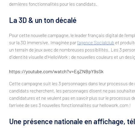
dernières fonctionnalités pour les candidats.
La 3D & un ton décalé
Pour cette nouvelle campagne, le leader français digital de l’empl
sur la 3D immersive. Imaginée par
l’agence Socialclub
et produit
un terrain de jeux avec de nombreuses possibilités. Les 3 per
d’identité visuelle d’HelloWork : de nouvelles couleurs et un desig
https://youtube.com/watch?v=EgZNBpY9sSk
Cette campagne suit les 3 personnages dans leur processus de 
candidats recherchent, les personnages disent ne pas souhaiter 
candidatures et ne veulent pas en savoir plus sur le processus 
l’arrivée de ses 3 nouvelles fonctionnalités sur hellowork.com !
Une présence nationale en affichage, télé