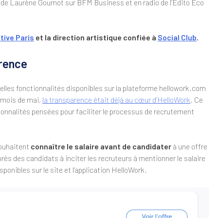
n de Laurène Goumot sur BFM Business et en radio de l’Edito Eco
ative Paris
et la direction artistique confiée à
Social Club
.
arence
velles fonctionnalités disponibles sur la plateforme hellowork.com
 mois de mai,
la transparence était déjà au cœur d’HelloWork
. Ce
onnalités pensées pour faciliter le processus de recrutement
souhaitent
connaître le salaire avant de candidater
à une offre
près des candidats à inciter les recruteurs à mentionner le salaire
ponibles sur le site et l’application HelloWork.