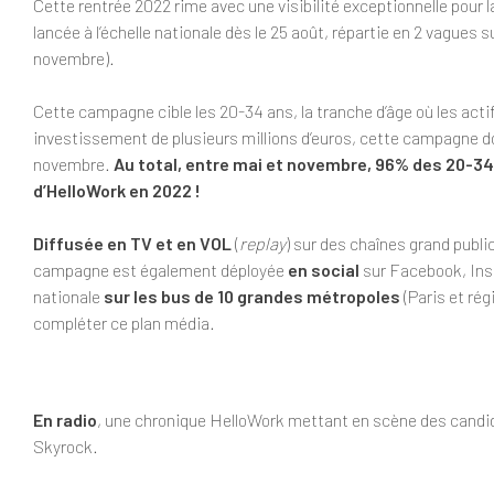
Cette rentrée 2022 rime avec une visibilité exceptionnelle pou
lancée à l’échelle nationale dès le 25 août, répartie en 2 vagues
novembre).
Cette campagne cible les 20-34 ans, la tranche d’âge où les acti
investissement de plusieurs millions d’euros, cette campagne doi
novembre.
Au total, entre mai et novembre, 96% des 20-3
d’HelloWork en 2022 !
Diffusée en TV et en VOL
(
replay
) sur des chaînes grand publi
campagne est également déployée
en social
sur Facebook, Ins
nationale
sur les bus de 10 grandes métropoles
(Paris et ré
compléter ce plan média.
En radio
, une chronique HelloWork mettant en scène des candid
Skyrock.