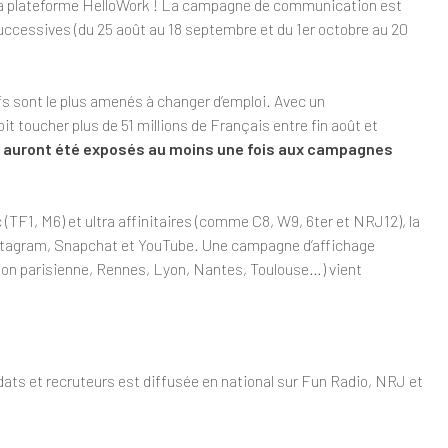
r la plateforme HelloWork ! La campagne de communication est
 successives (du 25 août au 18 septembre et du 1er octobre au 20
fs sont le plus amenés à changer d’emploi. Avec un
t toucher plus de 51 millions de Français entre fin août et
4 auront été exposés au moins une fois aux campagnes
c (TF1, M6) et ultra affinitaires (comme C8, W9, 6ter et NRJ12), la
tagram, Snapchat et YouTube. Une campagne d’affichage
gion parisienne, Rennes, Lyon, Nantes, Toulouse…) vient
ats et recruteurs est diffusée en national sur Fun Radio, NRJ et