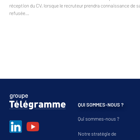
réception du CV, lorsque le recruteur prendra connaissance de sa 
refusée…
QUI SOMMES-NOUS ?
Qui sommes-nous ?
Notre stratégie de