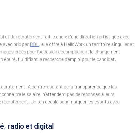
oi et du recrutement fait le choix d’une direction artistique axée
e avec brio par
BOL
, elle offre à HelloWork un territoire singulier et
sonnages créés pour l’occasion accompagnent le changement
n épuré, fluidifiant la recherche d’emploi pour le candidat.
recrutement. A contre-courant de la transparence que les
connaitre le salaire, n’attendent pas de réponses à leurs
de recrutement. Un ton décalé pour marquer les esprits avec
, radio et digital