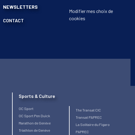
NEWSLETTERS
Modifier mes choix de
cookies
CONTACT
Sports & Culture
OC Sport
The Transat CIC
OC Sport Pen Duick
Transat PAPREC
Marathon de Genève
La Solitaire du Figaro
Triathlon de Genève
PAPREC