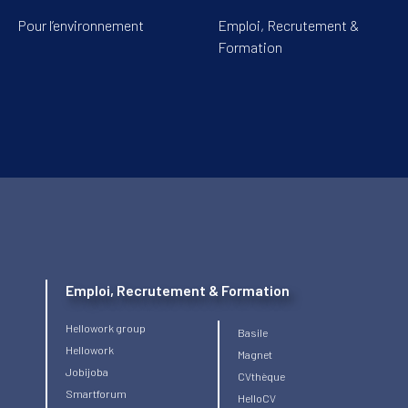
Pour l’environnement
Emploi, Recrutement &
Formation
Emploi, Recrutement & Formation
Hellowork group
Basile
Hellowork
Magnet
Jobijoba
CVthèque
Smartforum
HelloCV