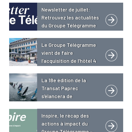
Newsletter de juillet:
Retrouvez les actualités
du Groupe Télégramme
Le Groupe Télégramme
vient de faire
l’acquisition de l’hôtel 4
étoiles « Le Grand Bé
**** Hôtel Restaurant
La 18e édition de la
Spa Golden Tulip » à
Transat Paprec
Saint-Malo intra-muros.
s’élancera de
Concarneau le 18 avril
2027
Inspire, le récap des
actions à impact du
Groupe Télégramme –