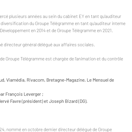
cé plusieurs années au sein du cabinet EY en tant qu’auditeur
la diversification du Groupe Télégramme en tant qu’auditeur interne
me Développement en 2014 et de Groupe Télégramme en 2021.
é directeur général délégué aux affaires sociales.
 de Groupe Télégramme est chargée de l’animation et du contrôle
sud, Viamédia, Rivacom, Bretagne-Magazine, Le Mensuel de
par François Leverger ;
Hervé Favre (président) et Joseph Bizard (DG).
024, nommé en octobre dernier directeur délégué de Groupe