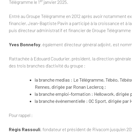
er
Télégramme le 1
janvier 2025.
Entré au Groupe Télégramme en 2012 après avoir notamment exer
financier, Jean-Baptiste Pavin a participé à la croissance et à 
puis directeur administratif et financier de Groupe Télégram
Yves Bonnefoy
, également directeur général adjoint, est nomm
Rattachée à Edouard Coudurier, président, la direction générale
des trois branches d’activité du groupe :
la branche medias : Le Télégramme, Tébéo, Tébé
Rennes, dirigée par Ronan Leclercq ;
la branche emploi-formation : Hellowork, dirigée 
la branche événementielle : OC Sport, dirigée par 
Pour rappel :
Régis Rassouli
, fondateur et président de Rivacom jusqu’en 2