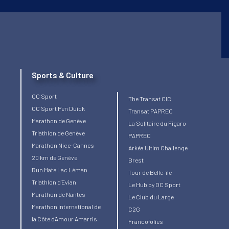
Sports & Culture
OC Sport
The Transat CIC
OC Sport Pen Duick
Transat PAPREC
Marathon de Genève
La Solitaire du Figaro
Triathlon de Genève
PAPREC
Marathon Nice-Cannes
Arkéa Ultim Challenge
20 km de Genève
Brest
Run Mate Lac Léman
Tour de Belle-île
Triathlon d’Evian
Le Hub by OC Sport
Marathon de Nantes
Le Club du Large
Marathon International de
C2G
la Côte d’Amour Amarris
Francofolies