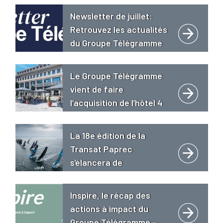
Newsletter de juillet:
Retrouvez les actualités
du Groupe Télégramme
Le Groupe Télégramme
vient de faire
l’acquisition de l’hôtel 4
étoiles « Le Grand Bé
**** Hôtel Restaurant
La 18e édition de la
Spa Golden Tulip » à
Transat Paprec
Saint-Malo intra-muros.
s’élancera de
Concarneau le 18 avril
2027
Inspire, le récap des
actions à impact du
Groupe Télégramme –