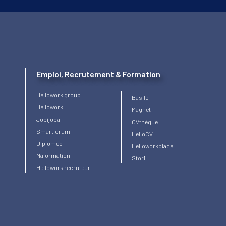
Emploi, Recrutement & Formation
Hellowork group
Basile
Hellowork
Magnet
Jobijoba
CVthèque
Smartforum
HelloCV
Diplomeo
Helloworkplace
Maformation
Stori
Hellowork recruteur