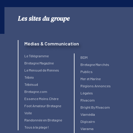
Les sites du groupe
Médias & Communication
Le Télégramme
BDM
Bretagne Magazine
Bretagne Marchés
Le Mensuel de Rennes
Publics
Tébéo
Mer et Marine
Tébésud
Régions Annonces
Bretagne.com
Légales
Essence Moins Chère
Rivacom
Foot Amateur Bretagne
Bright
By Rivacom
Voile
Viamédia
Randonnée en Bretagne
Digicairn
Tous à la plage !
Viarama