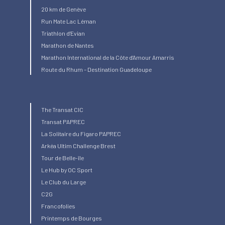
20 km de Genève
Run Mate Lac Léman
Triathlon d’Evian
Marathon de Nantes
Marathon International de la Côte d’Amour Amarris
Route du Rhum – Destination Guadeloupe
The Transat CIC
Transat PAPREC
La Solitaire du Figaro PAPREC
Arkéa Ultim Challenge Brest
Tour de Belle-île
Le Hub by OC Sport
Le Club du Large
C2G
Francofolies
Printemps de Bourges