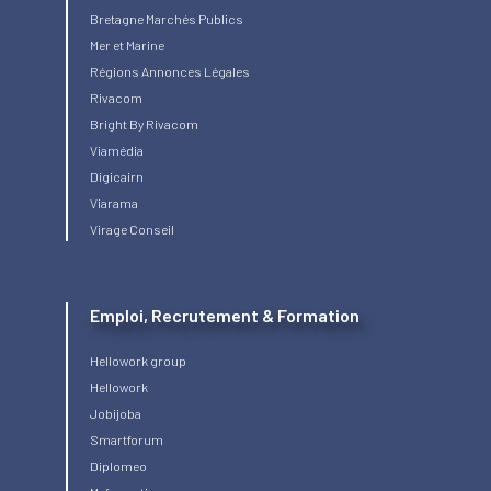
Bretagne Marchés Publics
Mer et Marine
Régions Annonces Légales
Rivacom
Bright
By Rivacom
Viamédia
Digicairn
Viarama
Virage Conseil
Emploi, Recrutement & Formation
Hellowork group
Hellowork
Jobijoba
Smartforum
Diplomeo