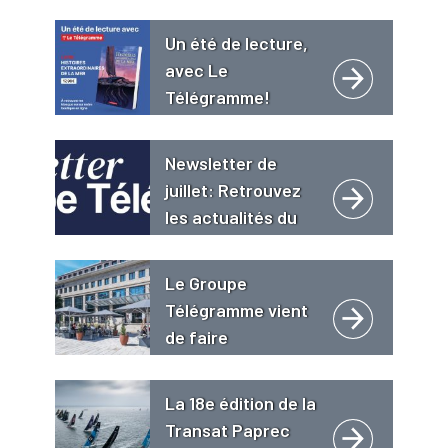
Un été de lecture,
avec Le
Télégramme!
Newsletter de
juillet: Retrouvez
les actualités du
Groupe
Télégramme
Le Groupe
Télégramme vient
de faire
l’acquisition de
l’hôtel 4 étoiles « Le
La 18e édition de la
Grand Bé **** Hôtel
Transat Paprec
Restaurant Spa