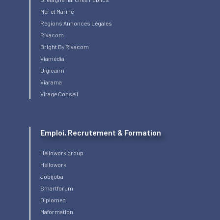
Mer et Marine
Régions Annonces Légales
Rivacom
Bright
By Rivacom
Viamédia
Digicairn
Viarama
Virage Conseil
Emploi, Recrutement & Formation
Hellowork group
Hellowork
Jobijoba
Smartforum
Diplomeo
Maformation