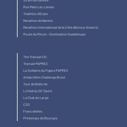
Run Mate Lac Léman
Triathlon d’Evian
Marathon de Nantes
Marathon International de la Côte d’Amour Amarris
Route du Rhum – Destination Guadeloupe
The Transat CIC
Transat PAPREC
La Solitaire du Figaro PAPREC
Arkéa Ultim Challenge Brest
Tour de Belle-île
Le Hub by OC Sport
Le Club du Large
C2G
Francofolies
Printemps de Bourges