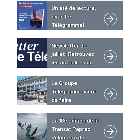
Un été de lecture,
avec Le
Télégramme!
Newsletter de
juillet: Retrouvez
les actualités du
Groupe
Télégramme
Le Groupe
Télégramme vient
de faire
l’acquisition de
l’hôtel 4 étoiles « Le
La 18e édition de la
Grand Bé **** Hôtel
Transat Paprec
Restaurant Spa
s’élancera de