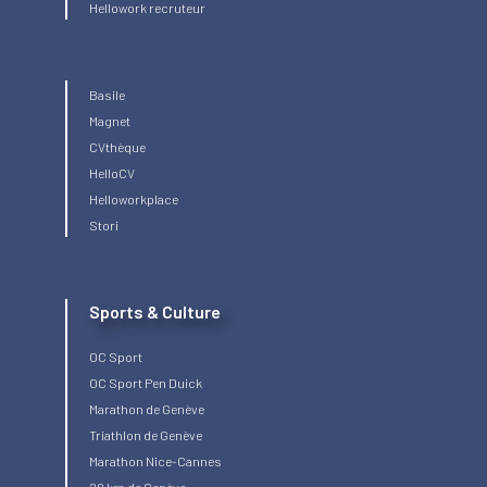
Hellowork recruteur
Basile
Magnet
CVthèque
HelloCV
Helloworkplace
Stori
Sports & Culture
OC Sport
OC Sport Pen Duick
Marathon de Genève
Triathlon de Genève
Marathon Nice-Cannes
20 km de Genève