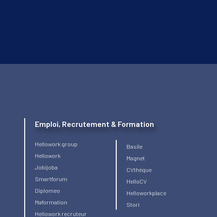
Emploi, Recrutement & Formation
Hellowork group
Basile
Hellowork
Magnet
Jobijoba
CVthèque
Smartforum
HelloCV
Diplomeo
Helloworkplace
Maformation
Stori
Hellowork recruteur