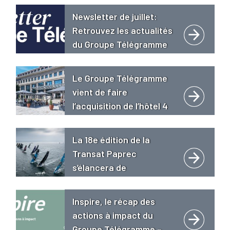
Newsletter de juillet:
Retrouvez les actualités
du Groupe Télégramme
Le Groupe Télégramme
vient de faire
l’acquisition de l’hôtel 4
étoiles « Le Grand Bé
**** Hôtel Restaurant
La 18e édition de la
Spa Golden Tulip » à
Transat Paprec
Saint-Malo intra-muros.
s’élancera de
Concarneau le 18 avril
2027
Inspire, le récap des
actions à impact du
Groupe Télégramme –