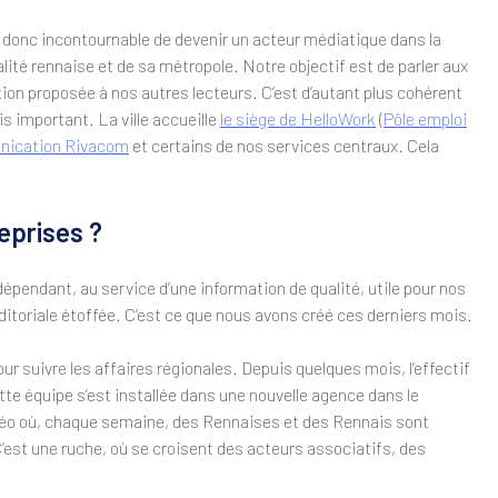
t donc incontournable de devenir un acteur médiatique dans la
alité rennaise et de sa métropole. Notre objectif est de parler aux
tion proposée à nos autres lecteurs. C’est d’autant plus cohérent
 important. La ville accueille
le siège de HelloWork
(
Pôle emploi
nication Rivacom
et certains de nos services centraux. Cela
eprises ?
pendant, au service d’une information de qualité, utile pour nos
e éditoriale étoffée. C’est ce que nous avons créé ces derniers mois.
 suivre les affaires régionales. Depuis quelques mois, l’effectif
tte équipe s’est installée dans une nouvelle agence dans le
vidéo où, chaque semaine, des Rennaises et des Rennais sont
 C’est une ruche, où se croisent des acteurs associatifs, des