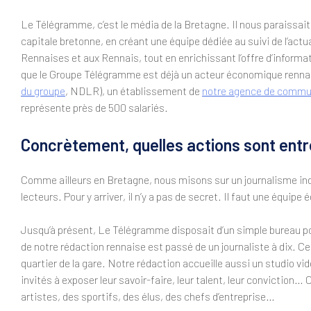
Le Télégramme, c’est le média de la Bretagne. Il nous paraissai
capitale bretonne, en créant une équipe dédiée au suivi de l’actu
Rennaises et aux Rennais, tout en enrichissant l’offre d’informa
que le Groupe Télégramme est déjà un acteur économique rennais
du groupe
, NDLR), un établissement de
notre agence de commu
représente près de 500 salariés.
Concrètement, quelles actions sont entr
Comme ailleurs en Bretagne, nous misons sur un journalisme indé
lecteurs. Pour y arriver, il n’y a pas de secret. Il faut une équip
Jusqu’à présent, Le Télégramme disposait d’un simple bureau pour
de notre rédaction rennaise est passé de un journaliste à dix. Ce
quartier de la gare. Notre rédaction accueille aussi un studio 
invités à exposer leur savoir-faire, leur talent, leur conviction…
artistes, des sportifs, des élus, des chefs d’entreprise…