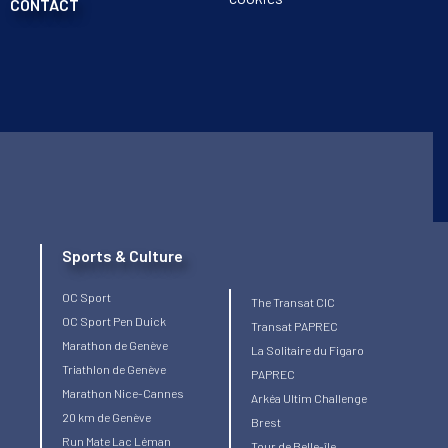
CONTACT
Sports & Culture
OC Sport
The Transat CIC
OC Sport Pen Duick
Transat PAPREC
Marathon de Genève
La Solitaire du Figaro
Triathlon de Genève
PAPREC
Marathon Nice-Cannes
Arkéa Ultim Challenge
20 km de Genève
Brest
Run Mate Lac Léman
Tour de Belle-île