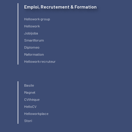
Emploi, Recrutement & Formation
Hellowork group
Hellowork
Jobijoba
Smartforum
Diplomeo
Maformation
Hellowork recruteur
Basile
Magnet
CVthèque
HelloCV
Helloworkplace
Stori