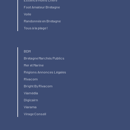
Foot Amateur Bretagne
Voile
Randonnée en Bretagne
Tous à la plage !
BDM
Bretagne Marchés Publics
Mer et Marine
Régions Annonces Légales
Rivacom
Bright
By Rivacom
Viamédia
Digicairn
Viarama
Virage Conseil