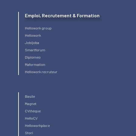
Emploi, Recrutement & Formation
Hellowork group
Hellowork
Jobijoba
Smartforum
Diplomeo
Maformation
Hellowork recruteur
Basile
Magnet
CVthèque
HelloCV
Helloworkplace
Stori