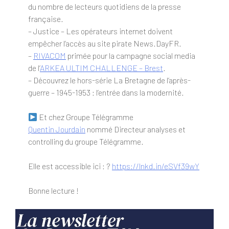
du nombre de lecteurs quotidiens de la presse
française.
– Justice – Les opérateurs internet doivent
empêcher l’accès au site pirate News.DayFR.
–
RIVACOM
primée pour la campagne social media
de l’
ARKEA ULTIM CHALLENGE – Brest
.
– Découvrez le hors-série La Bretagne de l’après-
guerre – 1945-1953 : l’entrée dans la modernité.
Et chez Groupe Télégramme
Quentin Jourdain
nommé Directeur analyses et
controlling du groupe Télégramme.
Elle est accessible ici : ?
https://lnkd.in/eSVf39wY
Bonne lecture !