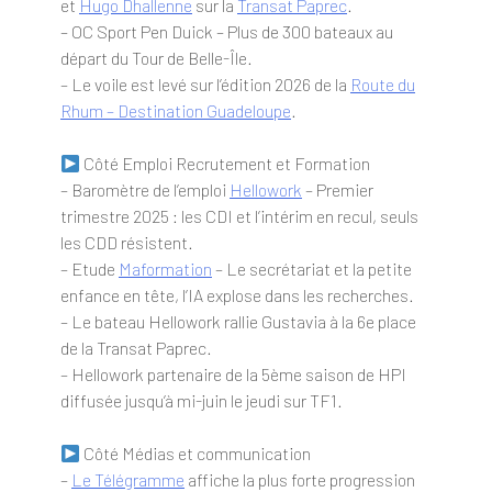
et
Hugo Dhallenne
sur la
Transat Paprec
.
– OC Sport Pen Duick – Plus de 300 bateaux au
départ du Tour de Belle-Île.
– Le voile est levé sur l’édition 2026 de la
Route du
Rhum – Destination Guadeloupe
.
Côté Emploi Recrutement et Formation
– Baromètre de l’emploi
Hellowork
– Premier
trimestre 2025 : les CDI et l’intérim en recul, seuls
les CDD résistent.
– Etude
Maformation
– Le secrétariat et la petite
enfance en tête, l’IA explose dans les recherches.
– Le bateau Hellowork rallie Gustavia à la 6e place
de la Transat Paprec.
– Hellowork partenaire de la 5ème saison de HPI
diffusée jusqu’à mi-juin le jeudi sur TF1.
Côté Médias et communication
–
Le Télégramme
affiche la plus forte progression