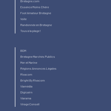
Bretagne.com
Essence Moins Chère
Foot Amateur Bretagne
Voile
Randonnée en Bretagne
Tous à la plage !
BDM
Bretagne Marchés Publics
Mer et Marine
Régions Annonces Légales
Rivacom
Bright
By Rivacom
Viamédia
Digicairn
Viarama
Virage Conseil