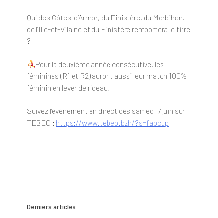
Qui des Côtes-d’Armor, du Finistère, du Morbihan,
de l’Ille-et-Vilaine et du Finistère remportera le titre
?
Pour la deuxième année consécutive, les
féminines (R1 et R2) auront aussi leur match 100%
féminin en lever de rideau.
Suivez l’événement en direct dès samedi 7 juin sur
TEBEO :
https://www.tebeo.bzh/?s=fabcup
Derniers articles