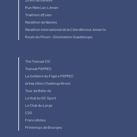
20 km de Genève
Run Mate Lac Léman
Triathlon d’Evian
Marathon de Nantes
Marathon International de la Côte d’Amour Amarris
Route du Rhum – Destination Guadeloupe
The Transat CIC
Transat PAPREC
La Solitaire du Figaro PAPREC
Arkéa Ultim Challenge Brest
Tour de Belle-île
Le Hub by OC Sport
Le Club du Large
C2G
Francofolies
Printemps de Bourges