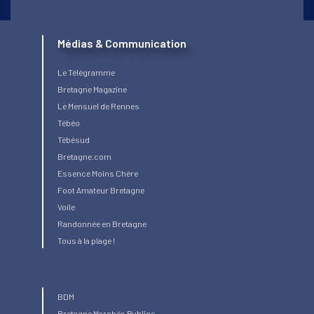
Médias & Communication
Le Télégramme
Bretagne Magazine
Le Mensuel de Rennes
Tébéo
Tébésud
Bretagne.com
Essence Moins Chère
Foot Amateur Bretagne
Voile
Randonnée en Bretagne
Tous à la plage !
BDM
Bretagne Marchés Publics