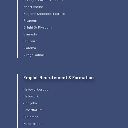
Mer et Marine
Régions Annonces Légales
Rivacom
Bright
By Rivacom
Viamédia
Digicairn
Viarama
Virage Conseil
Emploi, Recrutement & Formation
Hellowork group
Hellowork
Jobijoba
Smartforum
Diplomeo
Maformation