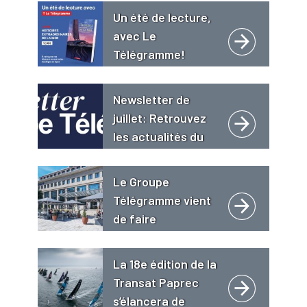
Un été de lecture,
avec Le
Télégramme!
Newsletter de
juillet: Retrouvez
les actualités du
Groupe
Télégramme
Le Groupe
Télégramme vient
de faire
l’acquisition de
l’hôtel 4 étoiles « Le
La 18e édition de la
Grand Bé **** Hôtel
Transat Paprec
Restaurant Spa
s’élancera de